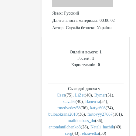
Язык
: Русский
Длительность материала
: 00:06:02
Автор
: Служба безпеки України
СТАТИСТИКА
Онлайн всього:
1
Гостей:
1
Користувачів:
0
Сьогодні днюха у...
Сват
(75)
,
LiZet
(40)
,
Bymer
(51)
,
slava86
(40)
,
Валента
(54)
,
rmedvedev58
(36)
,
katya608
(34)
,
bulbaoksana2010
(36)
,
fartovyy27667
(101)
,
maildonbass_dn
(36)
,
antondanilchenko3
(28)
,
Natali_hachik
(49)
,
cerg
(43)
,
elizavetka
(30)