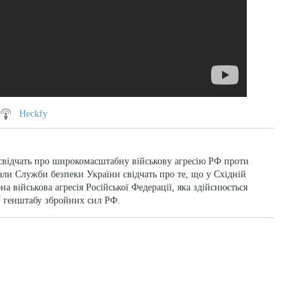
Heckfy
свідчать про широкомасштабну військову агресію РФ проти
ли Служби безпеки України свідчать про те, що у Східній
а військова агресія Російської Федерації, яка здійснюється
 генштабу збройних сил РФ.