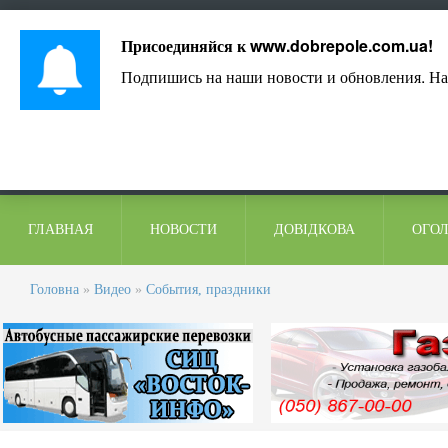
Лист адміністрації
Контакти
Коментарі
Присоединяйся к
www.dobrepole.com.ua
!
Подпишись на наши новости и обновления. На
ГЛАВНАЯ
НОВОСТИ
ДОВІДКОВА
ОГО
Головна
»
Видео
»
События, праздники