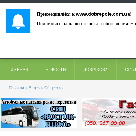
Лист адміністрації
Контакти
Коментарі
Присоединяйся к
www.dobrepole.com.ua
!
Подпишись на наши новости и обновления. На
ГЛАВНАЯ
НОВОСТИ
ДОВІДКОВА
ОГО
Головна
»
Видео
»
Общество