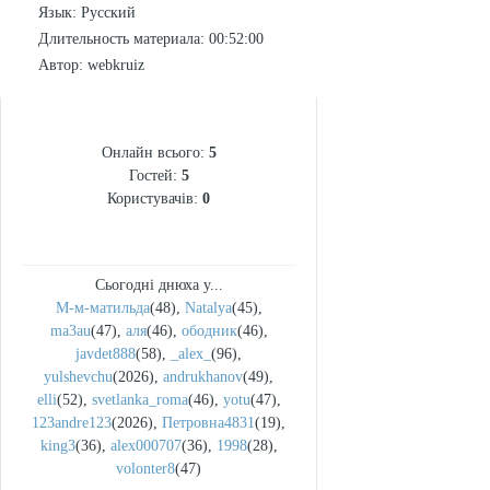
Язык
: Русский
Длительность материала
: 00:52:00
Автор
: webkruiz
СТАТИСТИКА
Онлайн всього:
5
Гостей:
5
Користувачів:
0
Сьогодні днюха у...
М-м-матильда
(48)
,
Natalya
(45)
,
ma3au
(47)
,
аля
(46)
,
ободник
(46)
,
javdet888
(58)
,
_alex_
(96)
,
yulshevchu
(2026)
,
andrukhanov
(49)
,
elli
(52)
,
svetlanka_roma
(46)
,
yotu
(47)
,
123andre123
(2026)
,
Петровна4831
(19)
,
king3
(36)
,
alex000707
(36)
,
1998
(28)
,
volonter8
(47)