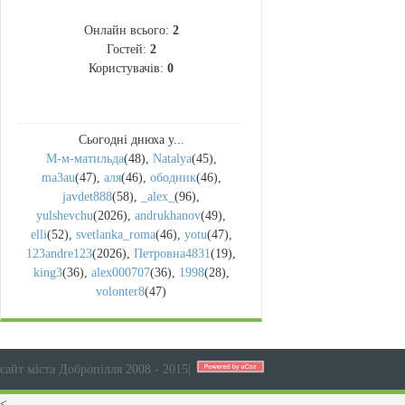
СТАТИСТИКА
Онлайн всього:
2
Гостей:
2
Користувачів:
0
Сьогодні днюха у...
М-м-матильда
(48)
,
Natalya
(45)
,
ma3au
(47)
,
аля
(46)
,
ободник
(46)
,
javdet888
(58)
,
_alex_
(96)
,
yulshevchu
(2026)
,
andrukhanov
(49)
,
elli
(52)
,
svetlanka_roma
(46)
,
yotu
(47)
,
123andre123
(2026)
,
Петровна4831
(19)
,
king3
(36)
,
alex000707
(36)
,
1998
(28)
,
volonter8
(47)
сайт міста Добропілля 2008 - 2015
|
<