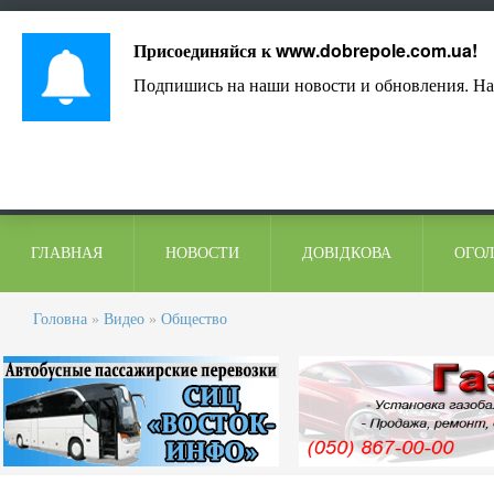
Лист адміністрації
Контакти
Коментарі
Присоединяйся к
www.dobrepole.com.ua
!
Подпишись на наши новости и обновления. На
ГЛАВНАЯ
НОВОСТИ
ДОВІДКОВА
ОГО
Головна
»
Видео
»
Общество