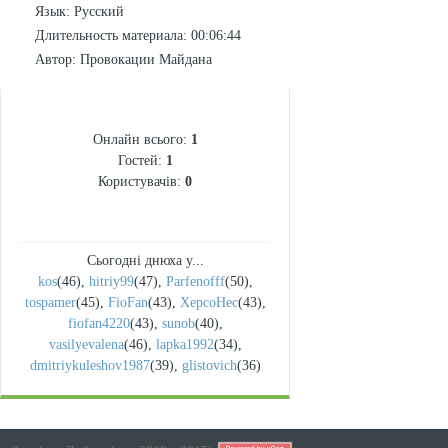
Язык
: Русский
Длительность материала
: 00:06:44
Автор
: Провокации Майдана
СТАТИСТИКА
Онлайн всього:
1
Гостей:
1
Користувачів:
0
Сьогодні днюха у...
kos
(46)
,
hitriy99
(47)
,
Parfenofff
(50)
,
tospamer
(45)
,
FioFan
(43)
,
XepcoHec
(43)
,
fiofan4220
(43)
,
sunob
(40)
,
vasilyevalena
(46)
,
lapka1992
(34)
,
dmitriykuleshov1987
(39)
,
glistovich
(36)