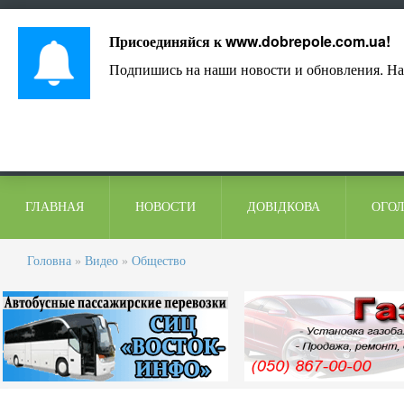
Лист адміністрації
Контакти
Коментарі
Присоединяйся к
www.dobrepole.com.ua
!
Подпишись на наши новости и обновления. На
ГЛАВНАЯ
НОВОСТИ
ДОВІДКОВА
ОГО
Головна
»
Видео
»
Общество