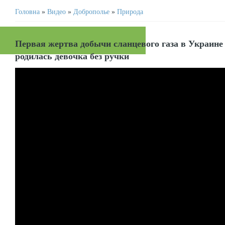
Головна
»
Видео
»
Доброполье
»
Природа
Первая жертва добычи сланцевого газа в Украине
родилась девочка без ручки