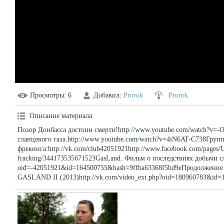
Просмотры
: 6
Добавил
:
Prorok
Prorok
Описание материала
:
Позор Донбасса достоин смерти!http://www.youtube.com/watch?v=
сланцевого газа.http://www.youtube.com/watch?v=4iN6AT-C738Груп
фрекинга:http://vk.com/club42051921http://www.facebook.com/pages/U
fracking/344173535671523GasLand. Фильм о последствиях добычи сла
oid=-42051921&id=164500755&hash=9ffba63368f5bd9eПродолжение 
GASLAND II (2013)http://vk.com/video_ext.php?oid=180960783&id