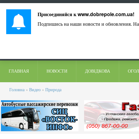
Лист адміністрації
Контакти
Коментарі
Присоединяйся к
www.dobrepole.com.ua
!
Подпишись на наши новости и обновления. На
ГЛАВНАЯ
НОВОСТИ
ДОВІДКОВА
ОГО
Головна
»
Видео
»
Природа