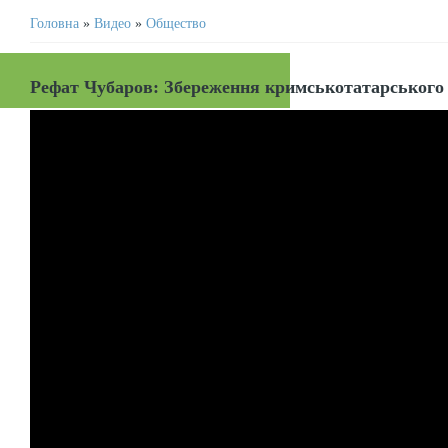
Головна
»
Видео
»
Общество
Рефат Чубаров: Збереження кримськотатарського