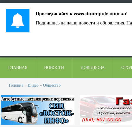
Лист адміністрації
Контакти
Коментарі
Присоединяйся к
www.dobrepole.com.ua
!
Подпишись на наши новости и обновления. На
ГЛАВНАЯ
НОВОСТИ
ДОВІДКОВА
ОГО
Головна
»
Видео
»
Общество