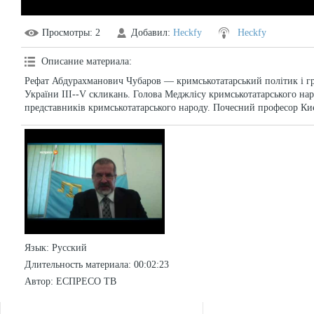
Просмотры
: 2
Добавил
:
Heckfy
Heckfy
Описание материала
:
Рефат Абдурахманович Чубаров — кримськотатарський політик і гр
України III--V скликань. Голова Меджлісу кримськотатарського на
представників кримськотатарського народу. Почесний професор Киє
Язык
: Русский
Длительность материала
: 00:02:23
Автор
: ЕСПРЕСО ТВ