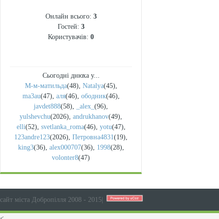
СТАТИСТИКА
Онлайн всього:
3
Гостей:
3
Користувачів:
0
Сьогодні днюха у...
М-м-матильда
(48)
,
Natalya
(45)
,
ma3au
(47)
,
аля
(46)
,
ободник
(46)
,
javdet888
(58)
,
_alex_
(96)
,
yulshevchu
(2026)
,
andrukhanov
(49)
,
elli
(52)
,
svetlanka_roma
(46)
,
yotu
(47)
,
123andre123
(2026)
,
Петровна4831
(19)
,
king3
(36)
,
alex000707
(36)
,
1998
(28)
,
volonter8
(47)
сайт міста Добропілля 2008 - 2015
|
<