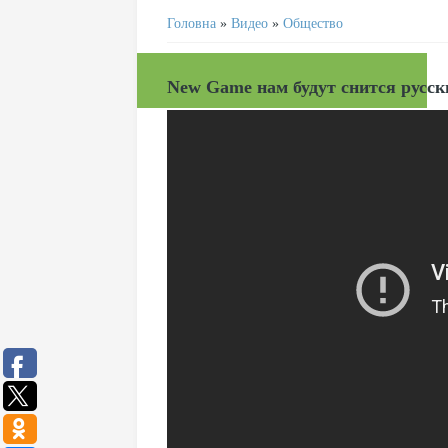
Головна
»
Видео
»
Общество
New Game нам будут снится русск