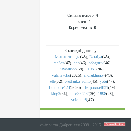
СТАТИСТИКА
Онлайн всього:
4
Гостей:
4
Користувачів:
0
Сьогодні днюха у...
М-м-матильда
(48)
,
Natalya
(45)
,
ma3au
(47)
,
аля
(46)
,
ободник
(46)
,
javdet888
(58)
,
_alex_
(96)
,
yulshevchu
(2026)
,
andrukhanov
(49)
,
elli
(52)
,
svetlanka_roma
(46)
,
yotu
(47)
,
123andre123
(2026)
,
Петровна4831
(19)
,
king3
(36)
,
alex000707
(36)
,
1998
(28)
,
volonter8
(47)
сайт міста Добропілля 2008 - 2015
|