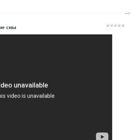
-->
ие сны