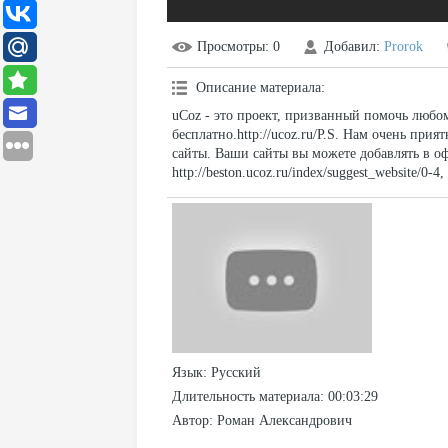
Просмотры
: 0
Добавил
:
Prorok
Описание материала
:
uCoz - это проект, призванный помочь любо
бесплатно.http://ucoz.ru/P.S. Нам очень прия
сайты. Ваши сайты вы можете добавлять в о
http://beston.ucoz.ru/index/suggest_website/0
Язык
: Русский
Длительность материала
: 00:03:29
Автор
: Роман Александрович