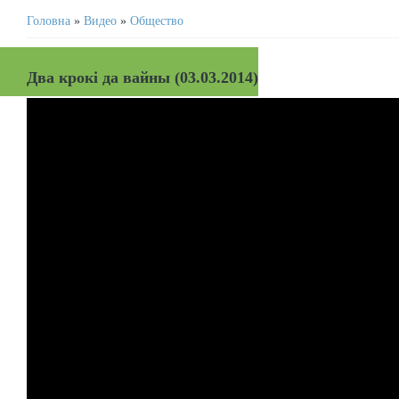
Головна
»
Видео
»
Общество
Два крокі да вайны (03.03.2014)