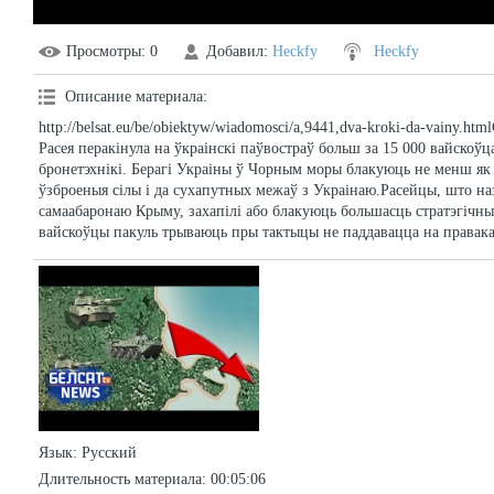
Просмотры
: 0
Добавил
:
Heckfy
Heckfy
Описание материала
:
http://belsat.eu/be/obiektyw/wiadomosci/a,9441,dva-kroki-da-vainy.h
Расея перакінула на ўкраінскі паўвостраў больш за 15 000 вайскоўц
бронетэхнікі. Берагі Украіны ў Чорным моры блакуюць не менш як 
ўзброеныя сілы і да сухапутных межаў з Украінаю.Расейцы, што на
самаабаронаю Крыму, захапілі або блакуюць большасць стратэгічных
вайскоўцы пакуль трываюць пры тактыцы не паддавацца на правака
Язык
: Русский
Длительность материала
: 00:05:06