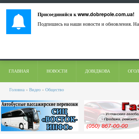
Лист адміністрації
Контакти
Коментарі
Присоединяйся к
www.dobrepole.com.ua
!
Подпишись на наши новости и обновления. На
ГЛАВНАЯ
НОВОСТИ
ДОВІДКОВА
ОГО
Головна
»
Видео
»
Общество