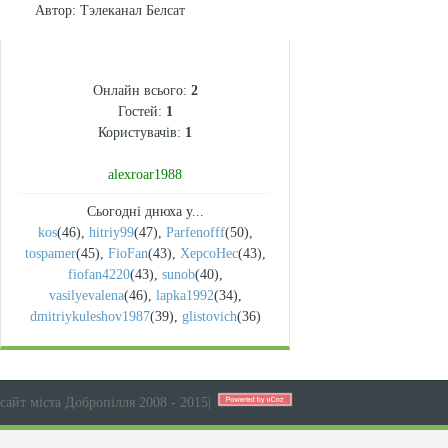
Автор
: Тэлеканал Белсат
СТАТИСТИКА
Онлайн всього:
2
Гостей:
1
Користувачів:
1
alexroar1988
Сьогодні днюха у...
kos
(46)
,
hitriy99
(47)
,
Parfenofff
(50)
,
tospamer
(45)
,
FioFan
(43)
,
XepcoHec
(43)
,
fiofan4220
(43)
,
sunob
(40)
,
vasilyevalena
(46)
,
lapka1992
(34)
,
dmitriykuleshov1987
(39)
,
glistovich
(36)
сайт міста Добропілля 2008 - 2015
|