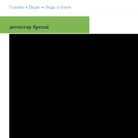
Головна
»
Видео
»
Люди и блоги
детектор брехні