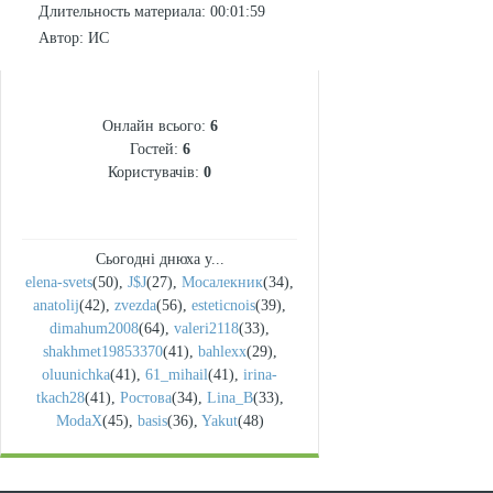
Длительность материала
: 00:01:59
Автор
: ИС
СТАТИСТИКА
Онлайн всього:
6
Гостей:
6
Користувачів:
0
Сьогодні днюха у...
elena-svets
(50)
,
J$J
(27)
,
Мосалекник
(34)
,
anatolij
(42)
,
zvezda
(56)
,
esteticnois
(39)
,
dimahum2008
(64)
,
valeri2118
(33)
,
shakhmet19853370
(41)
,
bahlexx
(29)
,
oluunichka
(41)
,
61_mihail
(41)
,
irina-
tkach28
(41)
,
Ростова
(34)
,
Lina_B
(33)
,
ModaX
(45)
,
basis
(36)
,
Yakut
(48)