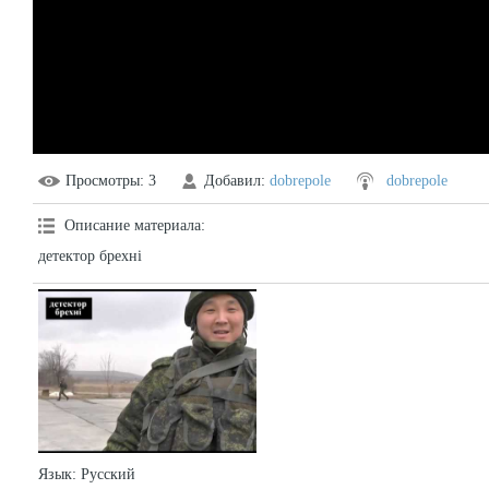
Просмотры
: 3
Добавил
:
dobrepole
dobrepole
Описание материала
:
детектор брехні
Язык
: Русский