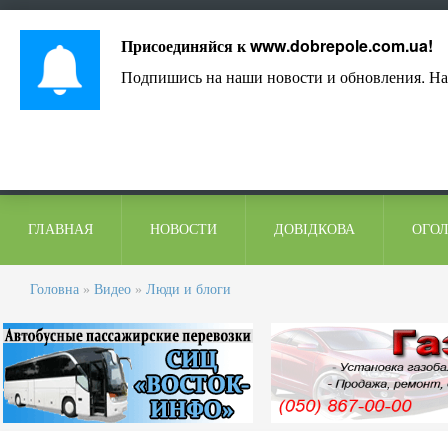
Лист адміністрації
Контакти
Коментарі
Присоединяйся к
www.dobrepole.com.ua
!
Подпишись на наши новости и обновления. На
ГЛАВНАЯ
НОВОСТИ
ДОВІДКОВА
ОГО
Головна
»
Видео
»
Люди и блоги