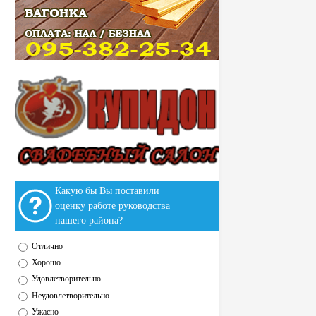
Какую бы Вы поставили
оценку работе руководства
нашего района?
Отлично
Хорошо
Удовлетворительно
Неудовлетворительно
Ужасно