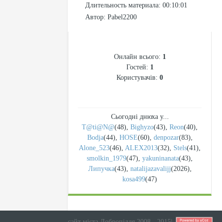
Длительность материала
: 00:10:01
Автор
: Pabel2200
СТАТИСТИКА
Онлайн всього:
1
Гостей:
1
Користувачів:
0
Сьогодні днюха у...
T@ti@N@
(48)
,
Bighyzo
(43)
,
Reon
(40)
,
Bodja
(44)
,
HOSE
(60)
,
denpozar
(83)
,
Alone_523
(46)
,
ALEX2013
(32)
,
Stels
(41)
,
smolkin_1979
(47)
,
yakuninanata
(43)
,
Липучка
(43)
,
natalijazavalijj
(2026)
,
kosa499
(47)
сайт міста Добропілля 2008 - 2015
|