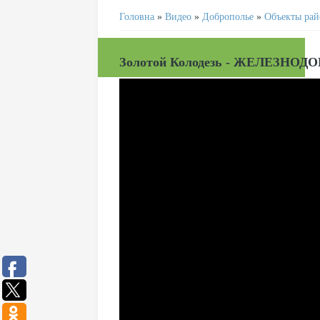
Головна
»
Видео
»
Доброполье
»
Объекты рай
Золотой Колодезь - ЖЕЛЕЗНО