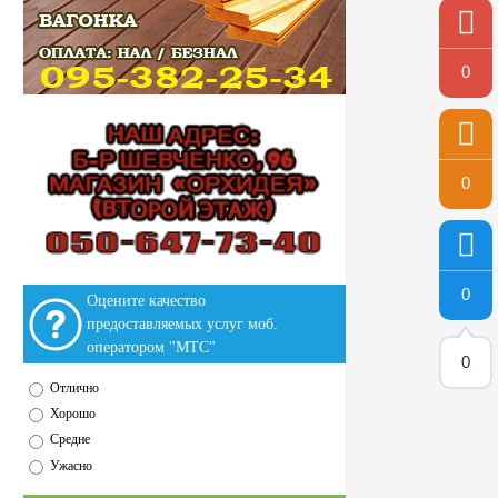
0
0
0
Оцените качество
предоставляемых услуг моб.
оператором "МТС"
0
Отлично
Хорошо
Средне
Ужасно