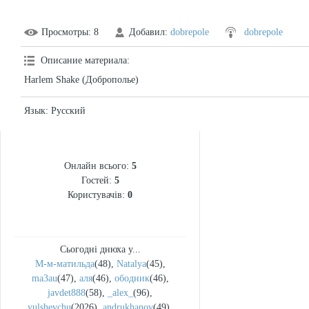
Просмотры
: 8
Добавил
:
dobrepole
dobrepole
Описание материала
:
Harlem Shake (Доброполье)
Язык
: Русский
СТАТИСТИКА
Онлайн всього:
5
Гостей:
5
Користувачів:
0
Сьогодні днюха у...
М-м-матильда
(48)
,
Natalya
(45)
,
ma3au
(47)
,
аля
(46)
,
ободник
(46)
,
javdet888
(58)
,
_alex_
(96)
,
yulshevchu
(2026)
,
andrukhanov
(49)
,