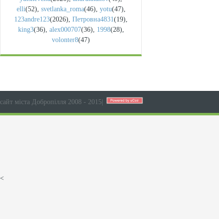
elli
(52)
,
svetlanka_roma
(46)
,
yotu
(47)
,
123andre123
(2026)
,
Петровна4831
(19)
,
king3
(36)
,
alex000707
(36)
,
1998
(28)
,
volonter8
(47)
сайт міста Добропілля 2008 - 2015
|
<