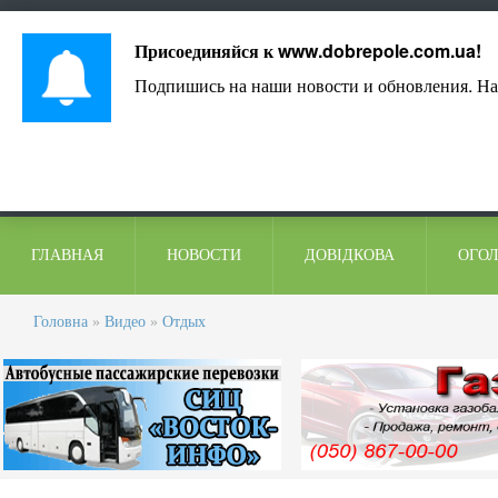
Лист адміністрації
Контакти
Коментарі
Присоединяйся к
www.dobrepole.com.ua
!
Подпишись на наши новости и обновления. На
ГЛАВНАЯ
НОВОСТИ
ДОВІДКОВА
ОГО
Головна
»
Видео
»
Отдых