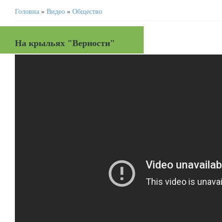
Головна
»
Видео
»
Общество
На крыльях "Верности"