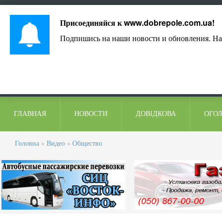
Лист адміністрації
Контакти
Коментарі
Присоединяйся к
www.dobrepole.com.ua
!
Подпишись на наши новости и обновления. На
ГЛАВНАЯ
НОВОСТИ
ДОВІДКОВА
ОГО
Головна
»
Видео
»
Общество