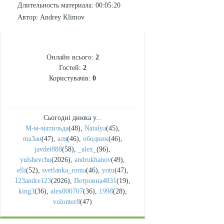
Длительность материала
: 00:05:20
Автор
: Andrey Klimov
СТАТИСТИКА
Онлайн всього:
2
Гостей:
2
Користувачів:
0
Сьогодні днюха у...
М-м-матильда
(48)
,
Natalya
(45)
,
ma3au
(47)
,
аля
(46)
,
ободник
(46)
,
javdet888
(58)
,
_alex_
(96)
,
yulshevchu
(2026)
,
andrukhanov
(49)
,
elli
(52)
,
svetlanka_roma
(46)
,
yotu
(47)
,
123andre123
(2026)
,
Петровна4831
(19)
,
king3
(36)
,
alex000707
(36)
,
1998
(28)
,
volonter8
(47)