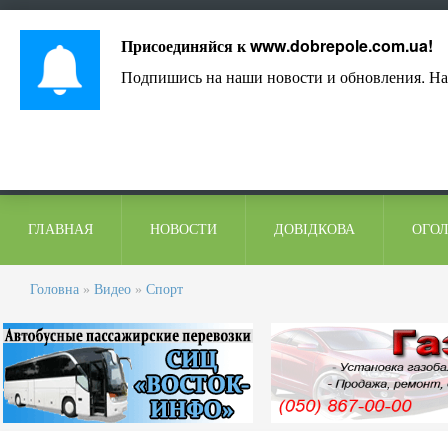
Лист адміністрації
Контакти
Коментарі
Присоединяйся к
www.dobrepole.com.ua
!
Подпишись на наши новости и обновления. На
ГЛАВНАЯ
НОВОСТИ
ДОВІДКОВА
ОГО
Головна
»
Видео
»
Спорт