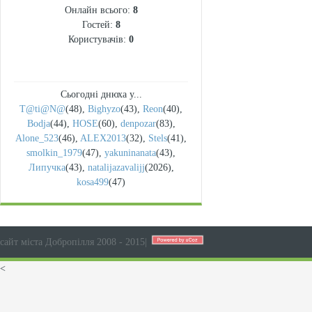
Онлайн всього:
8
Гостей:
8
Користувачів:
0
Сьогодні днюха у...
T@ti@N@
(48)
,
Bighyzo
(43)
,
Reon
(40)
,
Bodja
(44)
,
HOSE
(60)
,
denpozar
(83)
,
Alone_523
(46)
,
ALEX2013
(32)
,
Stels
(41)
,
smolkin_1979
(47)
,
yakuninanata
(43)
,
Липучка
(43)
,
natalijazavalijj
(2026)
,
kosa499
(47)
сайт міста Добропілля 2008 - 2015
|
<