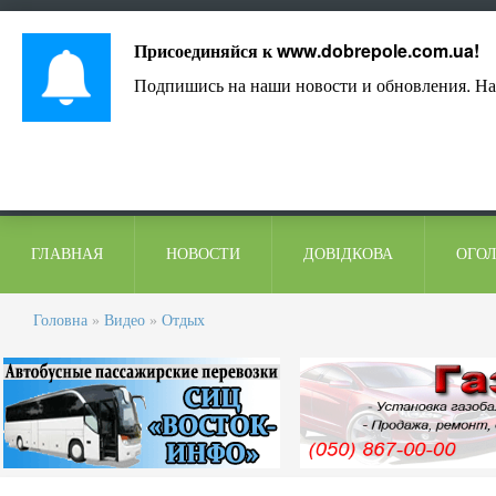
Лист адміністрації
Контакти
Коментарі
Присоединяйся к
www.dobrepole.com.ua
!
Подпишись на наши новости и обновления. На
ГЛАВНАЯ
НОВОСТИ
ДОВІДКОВА
ОГО
Головна
»
Видео
»
Отдых