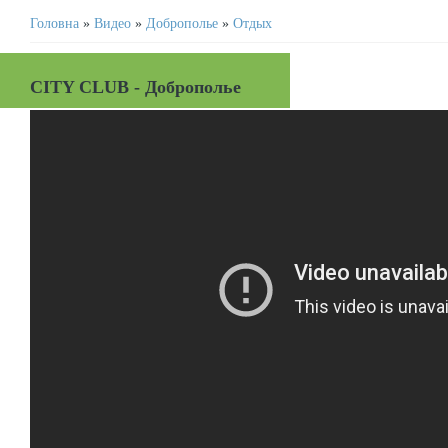
Головна
»
Видео
»
Доброполье
»
Отдых
CITY CLUB - Доброполье