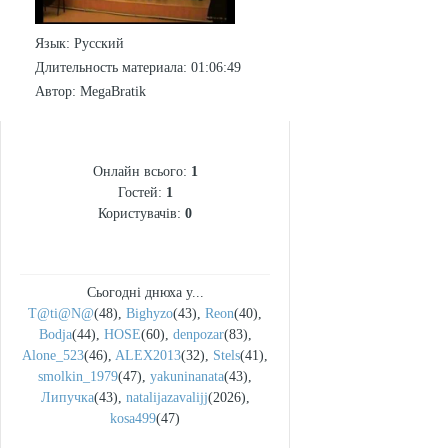
Язык
: Русский
Длительность материала
: 01:06:49
Автор
: MegaBratik
СТАТИСТИКА
Онлайн всього:
1
Гостей:
1
Користувачів:
0
Сьогодні днюха у...
T@ti@N@
(48)
,
Bighyzo
(43)
,
Reon
(40)
,
Bodja
(44)
,
HOSE
(60)
,
denpozar
(83)
,
Alone_523
(46)
,
ALEX2013
(32)
,
Stels
(41)
,
smolkin_1979
(47)
,
yakuninanata
(43)
,
Липучка
(43)
,
natalijazavalijj
(2026)
,
kosa499
(47)