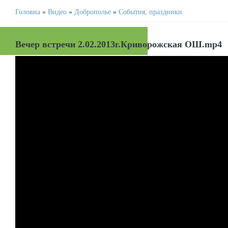
Головна
»
Видео
»
Доброполье
»
События, праздники
Вечер встречи 2.02.2013г.Криворожская ОШ.mp4