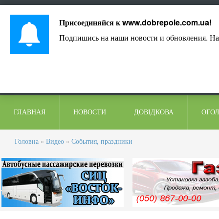
Лист адміністрації
Контакти
Коментарі
Присоединяйся к
www.dobrepole.com.ua
!
Подпишись на наши новости и обновления. На
ГЛАВНАЯ
НОВОСТИ
ДОВІДКОВА
ОГО
Головна
»
Видео
»
События, праздники