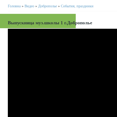
Головна
»
Видео
»
Доброполье
»
События, праздники
Выпускница муз.школы 1 г.Доброполье