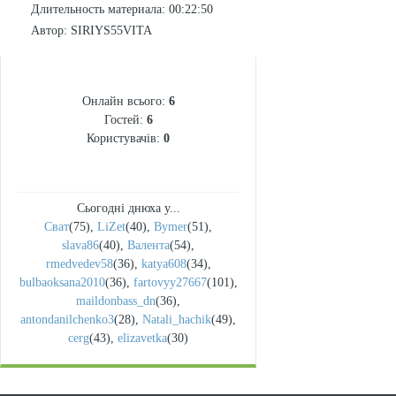
Длительность материала
: 00:22:50
Автор
: SIRIYS55VITA
СТАТИСТИКА
Онлайн всього:
6
Гостей:
6
Користувачів:
0
Сьогодні днюха у...
Сват
(75)
,
LiZet
(40)
,
Bymer
(51)
,
slava86
(40)
,
Валента
(54)
,
rmedvedev58
(36)
,
katya608
(34)
,
bulbaoksana2010
(36)
,
fartovyy27667
(101)
,
maildonbass_dn
(36)
,
antondanilchenko3
(28)
,
Natali_hachik
(49)
,
cerg
(43)
,
elizavetka
(30)