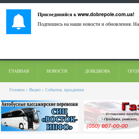
Лист адміністрації
Контакти
Коментарі
Присоединяйся к
www.dobrepole.com.ua
!
Подпишись на наши новости и обновления. На
ГЛАВНАЯ
НОВОСТИ
ДОВІДКОВА
ОГО
Головна
»
Видео
»
События, праздники