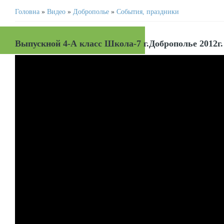
Головна
»
Видео
»
Доброполье
»
События, праздники
Выпускной 4-А класс Школа-7 г.Доброполье 2012г.