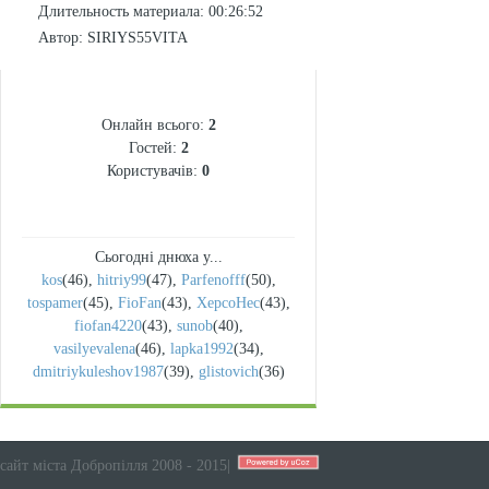
Длительность материала
: 00:26:52
Автор
: SIRIYS55VITA
СТАТИСТИКА
Онлайн всього:
2
Гостей:
2
Користувачів:
0
Сьогодні днюха у...
kos
(46)
,
hitriy99
(47)
,
Parfenofff
(50)
,
tospamer
(45)
,
FioFan
(43)
,
XepcoHec
(43)
,
fiofan4220
(43)
,
sunob
(40)
,
vasilyevalena
(46)
,
lapka1992
(34)
,
dmitriykuleshov1987
(39)
,
glistovich
(36)
сайт міста Добропілля 2008 - 2015
|