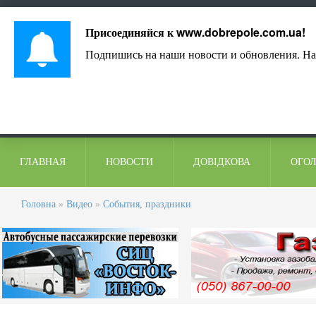
Лист адміністрації
Контакти
Коментарі
Присоединяйся к
www.dobrepole.com.ua
!
Подпишись на наши новости и обновления. На
ГЛАВНАЯ
НОВОСТИ
ДОВІДКОВА
ОГО
Головна
»
Видео
»
События, праздники