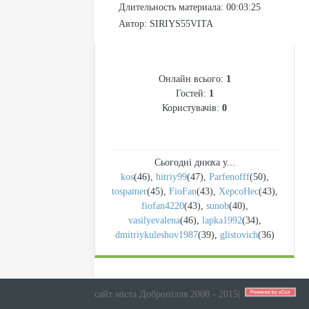
Длительность материала
: 00:03:25
Автор
: SIRIYS55VITA
СТАТИСТИКА
Онлайн всього:
1
Гостей:
1
Користувачів:
0
Сьогодні днюха у...
kos
(46)
,
hitriy99
(47)
,
Parfenofff
(50)
,
tospamer
(45)
,
FioFan
(43)
,
XepcoHec
(43)
,
fiofan4220
(43)
,
sunob
(40)
,
vasilyevalena
(46)
,
lapka1992
(34)
,
dmitriykuleshov1987
(39)
,
glistovich
(36)
сайт міста Добропілля 2008 - 2015
|