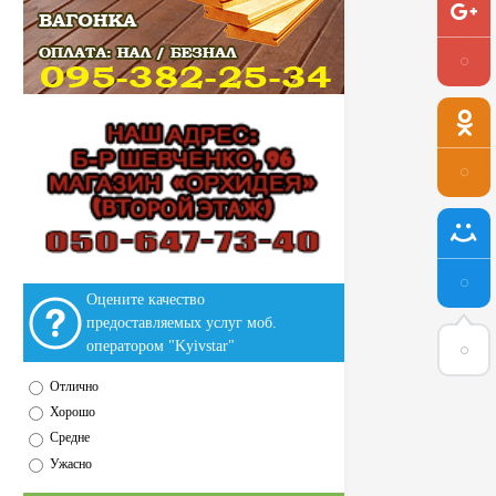
Оцените качество
предоставляемых услуг моб.
оператором "Kyivstar"
Отлично
Хорошо
Средне
Ужасно