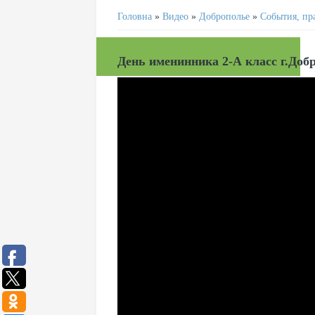
Головна
»
Видео
»
Доброполье
»
События, пр
День именинника 2-А класс г.Доб