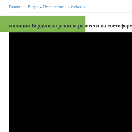
Головна
»
Видео
»
Путешествия и события
милиция Бердянска решила развести на светофоре