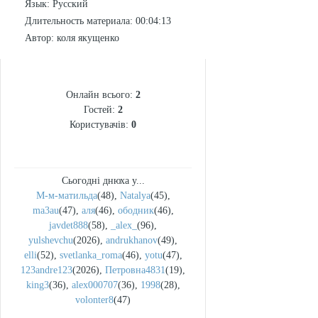
Язык
: Русский
Длительность материала
: 00:04:13
Автор
: коля якущенко
СТАТИСТИКА
Онлайн всього:
2
Гостей:
2
Користувачів:
0
Сьогодні днюха у...
М-м-матильда
(48)
,
Natalya
(45)
,
ma3au
(47)
,
аля
(46)
,
ободник
(46)
,
javdet888
(58)
,
_alex_
(96)
,
yulshevchu
(2026)
,
andrukhanov
(49)
,
elli
(52)
,
svetlanka_roma
(46)
,
yotu
(47)
,
123andre123
(2026)
,
Петровна4831
(19)
,
king3
(36)
,
alex000707
(36)
,
1998
(28)
,
volonter8
(47)