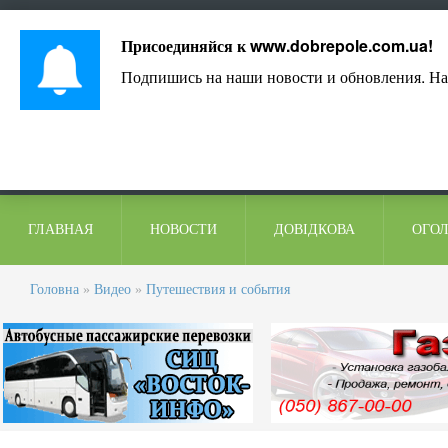
Лист адміністрації
Контакти
Коментарі
Присоединяйся к
www.dobrepole.com.ua
!
Подпишись на наши новости и обновления. На
ГЛАВНАЯ
НОВОСТИ
ДОВІДКОВА
ОГО
Головна
»
Видео
»
Путешествия и события