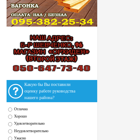
Какую бы Вы поставили
оценку работе руководства
нашего района?
Отлично
Хорошо
Удовлетворительно
Неудовлетворительно
Ужасно