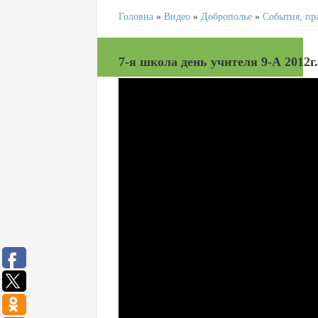
Головна
»
Видео
»
Доброполье
»
События, пр
7-я школа день учителя 9-А 2012г