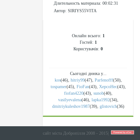
Длительность материала
: 00:02:31
Автор
: SIRIYS55VITA
СТАТИСТИКА
Онлайн всього:
1
Гостей:
1
Користувачів:
0
Сьогодні днюха у...
kos
(46)
,
hitriy99
(47)
,
Parfenofff
(50)
,
tospamer
(45)
,
FioFan
(43)
,
XepcoHec
(43)
,
fiofan4220
(43)
,
sunob
(40)
,
vasilyevalena
(46)
,
lapka1992
(34)
,
dmitriykuleshov1987
(39)
,
glistovich
(36)
сайт міста Добропілля 2008 - 2015
|