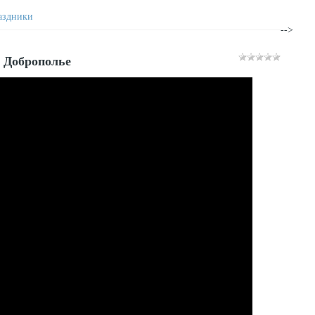
аздники
-->
. Доброполье