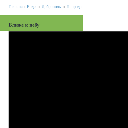
Головна
»
Видео
»
Доброполье
»
Природа
Ближе к небу