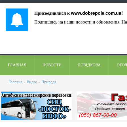
Лист адміністрації
Контакти
Коментарі
Присоединяйся к
www.dobrepole.com.ua
!
Подпишись на наши новости и обновления. На
ГЛАВНАЯ
НОВОСТИ
ДОВІДКОВА
ОГО
Головна
»
Видео
»
Природа