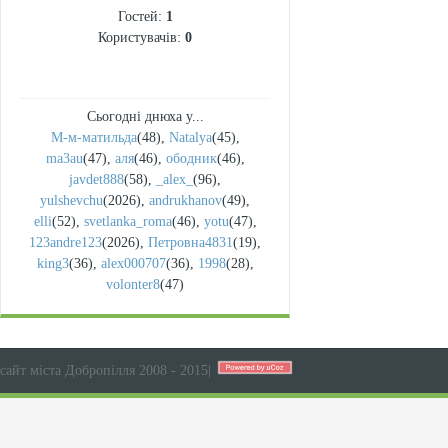
Гостей:
1
Користувачів:
0
Сьогодні днюха у...
М-м-матильда
(48)
,
Natalya
(45)
,
ma3au
(47)
,
аля
(46)
,
ободник
(46)
,
javdet888
(58)
,
_alex_
(96)
,
yulshevchu
(2026)
,
andrukhanov
(49)
,
elli
(52)
,
svetlanka_roma
(46)
,
yotu
(47)
,
123andre123
(2026)
,
Петровна4831
(19)
,
king3
(36)
,
alex000707
(36)
,
1998
(28)
,
volonter8
(47)
сайт міста Добропілля 2008 - 2015
|