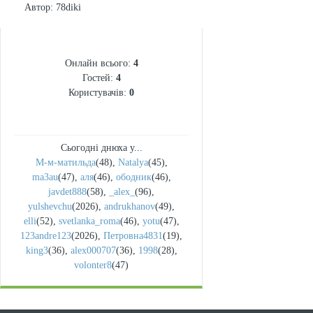
Автор
: 78diki
СТАТИСТИКА
Онлайн всього:
4
Гостей:
4
Користувачів:
0
Сьогодні днюха у...
М-м-матильда
(48)
,
Natalya
(45)
,
ma3au
(47)
,
аля
(46)
,
ободник
(46)
,
javdet888
(58)
,
_alex_
(96)
,
yulshevchu
(2026)
,
andrukhanov
(49)
,
elli
(52)
,
svetlanka_roma
(46)
,
yotu
(47)
,
123andre123
(2026)
,
Петровна4831
(19)
,
king3
(36)
,
alex000707
(36)
,
1998
(28)
,
volonter8
(47)