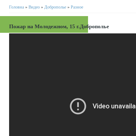
Головна
»
Видео
»
Доброполье
»
Разное
Пожар на Молодежном, 15 г.Доброполье