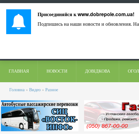
Лист адміністрації
Контакти
Коментарі
Присоединяйся к
www.dobrepole.com.ua
!
Подпишись на наши новости и обновления. На
ГЛАВНАЯ
НОВОСТИ
ДОВІДКОВА
ОГО
Головна
»
Видео
»
Разное