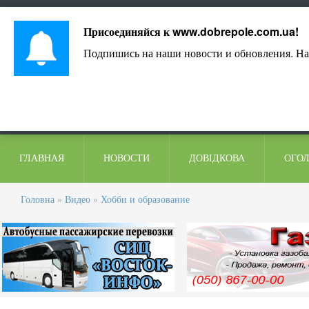
Лист адміністрації
Контакти
Коментарі
Присоединяйся к
www.dobrepole.com.ua
!
Подпишись на наши новости и обновления. На
ГЛАВНАЯ
НОВОСТИ
ДОВІДКОВА
ОГО
Головна
»
Видео
»
Хобби и образование