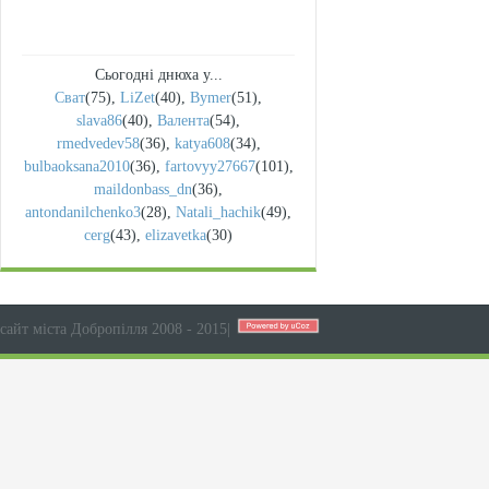
Сьогодні днюха у...
Сват
(75)
,
LiZet
(40)
,
Bymer
(51)
,
slava86
(40)
,
Валента
(54)
,
rmedvedev58
(36)
,
katya608
(34)
,
bulbaoksana2010
(36)
,
fartovyy27667
(101)
,
maildonbass_dn
(36)
,
antondanilchenko3
(28)
,
Natali_hachik
(49)
,
cerg
(43)
,
elizavetka
(30)
сайт міста Добропілля 2008 - 2015
|