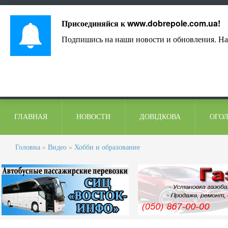
Лист адміністрації
Контакти
Коментарі
Присоединяйся к
www.dobrepole.com.ua
!
Подпишись на наши новости и обновления. На
ГЛАВНАЯ
НОВОСТИ
ДОВІДКОВА
ОГО
Головна
»
Видео
»
Хобби и образование