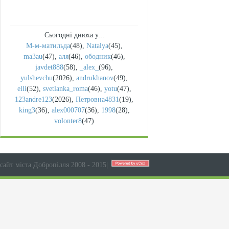
Сьогодні днюха у...
М-м-матильда
(48)
,
Natalya
(45)
,
ma3au
(47)
,
аля
(46)
,
ободник
(46)
,
javdet888
(58)
,
_alex_
(96)
,
yulshevchu
(2026)
,
andrukhanov
(49)
,
elli
(52)
,
svetlanka_roma
(46)
,
yotu
(47)
,
123andre123
(2026)
,
Петровна4831
(19)
,
king3
(36)
,
alex000707
(36)
,
1998
(28)
,
volonter8
(47)
сайт міста Добропілля 2008 - 2015
|