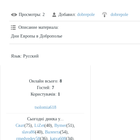
Просмотры
: 2
Добавил
:
dobrepole
dobrepole
Описание материала
:
Дни Европы в Доброполье
Язык
: Русский
СТАТИСТИКА
Онлайн всього:
8
Гостей:
7
Користувачів:
1
tsolomia618
Сьогодні днюха у...
Сват
(75)
,
LiZet
(40)
,
Bymer
(51)
,
slava86
(40)
,
Валента
(54)
,
rmedvedev58
(36)
,
katya608
(34)
,