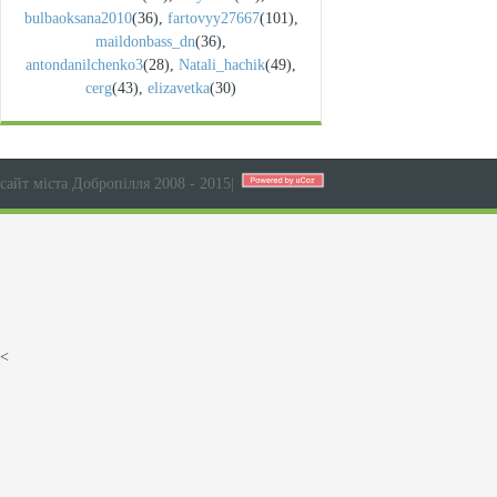
bulbaoksana2010
(36)
,
fartovyy27667
(101)
,
maildonbass_dn
(36)
,
antondanilchenko3
(28)
,
Natali_hachik
(49)
,
cerg
(43)
,
elizavetka
(30)
сайт міста Добропілля 2008 - 2015
|
<