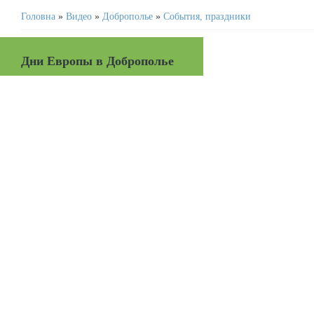
Головна
»
Видео
»
Доброполье
»
События, праздники
Дни Европы в Доброполье