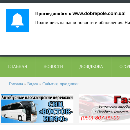
Лист адміністрації
Контакти
Коментарі
Присоединяйся к
www.dobrepole.com.ua
!
Подпишись на наши новости и обновления. На
ГЛАВНАЯ
НОВОСТИ
ДОВІДКОВА
ОГО
Головна
»
Видео
»
События, праздники