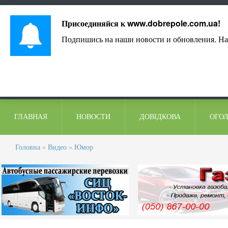
Лист адміністрації
Контакти
Коментарі
Присоединяйся к
www.dobrepole.com.ua
!
Подпишись на наши новости и обновления. На
ГЛАВНАЯ
НОВОСТИ
ДОВІДКОВА
ОГО
Головна
»
Видео
»
Юмор