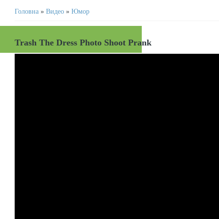
Головна
»
Видео
»
Юмор
Trash The Dress Photo Shoot Prank