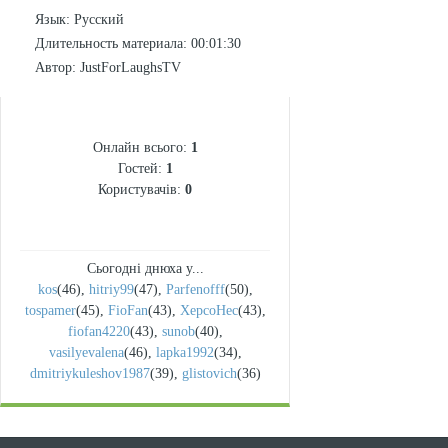
Язык
: Русский
Длительность материала
: 00:01:30
Автор
: JustForLaughsTV
СТАТИСТИКА
Онлайн всього:
1
Гостей:
1
Користувачів:
0
Сьогодні днюха у...
kos
(46)
,
hitriy99
(47)
,
Parfenofff
(50)
,
tospamer
(45)
,
FioFan
(43)
,
XepcoHec
(43)
,
fiofan4220
(43)
,
sunob
(40)
,
vasilyevalena
(46)
,
lapka1992
(34)
,
dmitriykuleshov1987
(39)
,
glistovich
(36)