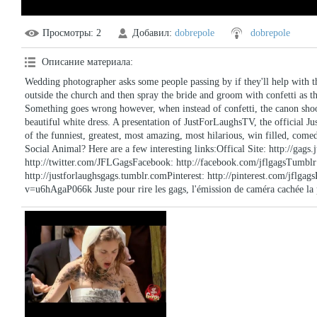
Просмотры
: 2
Добавил
:
dobrepole
dobrepole
Описание материала
:
Wedding photographer asks some people passing by if they'll help with t
outside the church and then spray the bride and groom with confetti as the
Something goes wrong however, when instead of confetti, the canon shoot
beautiful white dress. A presentation of JustForLaughsTV, the official
of the funniest, greatest, most amazing, most hilarious, win filled, com
Social Animal? Here are a few interesting links:Offical Site: http://gags
http://twitter.com/JFLGagsFacebook: http://facebook.com/jflgagsTumblr
http://justforlaughsgags.tumblr.comPinterest: http://pinterest.com/jflg
v=u6hAgaP066k Juste pour rire les gags, l'émission de caméra cachée la 