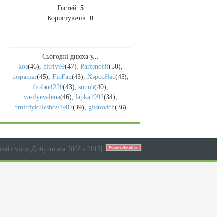
Гостей:
5
Користувачів:
0
Сьогодні днюха у...
kos
(46)
,
hitriy99
(47)
,
Parfenofff
(50)
,
tospamer
(45)
,
FioFan
(43)
,
XepcoHec
(43)
,
fiofan4220
(43)
,
sunob
(40)
,
vasilyevalena
(46)
,
lapka1992
(34)
,
dmitriykuleshov1987
(39)
,
glistovich
(36)
сайт міста Добропілля 2008 - 2015
|