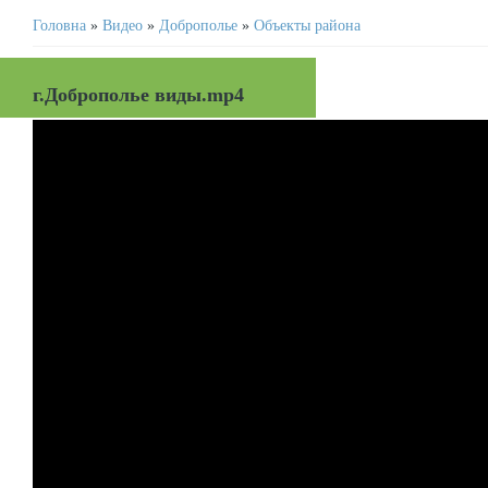
Головна
»
Видео
»
Доброполье
»
Объекты района
г.Доброполье виды.mp4