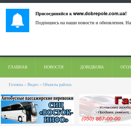
Лист адміністрації
Контакти
Коментарі
Присоединяйся к
www.dobrepole.com.ua
!
Подпишись на наши новости и обновления. На
ГЛАВНАЯ
НОВОСТИ
ДОВІДКОВА
ОГО
Головна
»
Видео
»
Объекты района