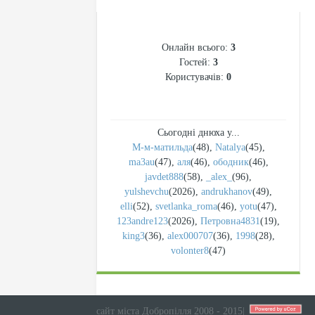
СТАТИСТИКА
Онлайн всього:
3
Гостей:
3
Користувачів:
0
Сьогодні днюха у...
М-м-матильда
(48)
,
Natalya
(45)
,
ma3au
(47)
,
аля
(46)
,
ободник
(46)
,
javdet888
(58)
,
_alex_
(96)
,
yulshevchu
(2026)
,
andrukhanov
(49)
,
elli
(52)
,
svetlanka_roma
(46)
,
yotu
(47)
,
123andre123
(2026)
,
Петровна4831
(19)
,
king3
(36)
,
alex000707
(36)
,
1998
(28)
,
volonter8
(47)
сайт міста Добропілля 2008 - 2015
|