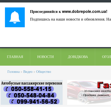
Лист адміністрації
Контакти
Коментарі
Присоединяйся к
www.dobrepole.com.ua
!
Подпишись на наши новости и обновления. На
ГЛАВНАЯ
НОВОСТИ
ДОВІДКОВА
ОГО
Головна
»
Видео
»
Общество