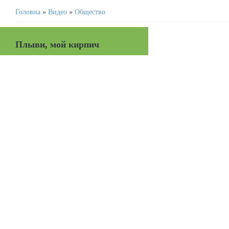
Головна
»
Видео
»
Общество
Плыви, мой кирпич