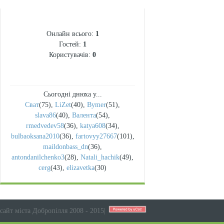
СТАТИСТИКА
Онлайн всього:
1
Гостей:
1
Користувачів:
0
Сьогодні днюха у...
Сват
(75)
,
LiZet
(40)
,
Bymer
(51)
,
slava86
(40)
,
Валента
(54)
,
rmedvedev58
(36)
,
katya608
(34)
,
bulbaoksana2010
(36)
,
fartovyy27667
(101)
,
maildonbass_dn
(36)
,
antondanilchenko3
(28)
,
Natali_hachik
(49)
,
cerg
(43)
,
elizavetka
(30)
сайт міста Добропілля 2008 - 2015
|