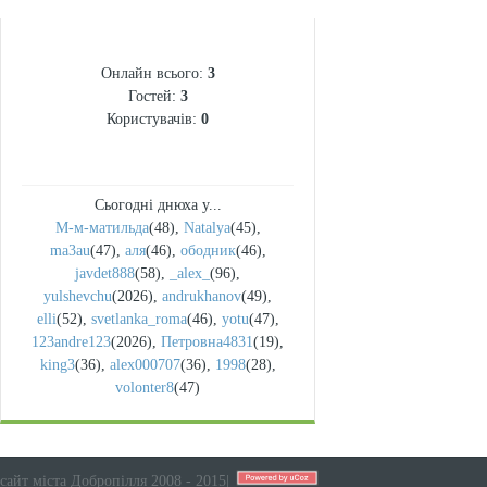
СТАТИСТИКА
Онлайн всього:
3
Гостей:
3
Користувачів:
0
Сьогодні днюха у...
М-м-матильда
(48)
,
Natalya
(45)
,
ma3au
(47)
,
аля
(46)
,
ободник
(46)
,
javdet888
(58)
,
_alex_
(96)
,
yulshevchu
(2026)
,
andrukhanov
(49)
,
elli
(52)
,
svetlanka_roma
(46)
,
yotu
(47)
,
123andre123
(2026)
,
Петровна4831
(19)
,
king3
(36)
,
alex000707
(36)
,
1998
(28)
,
volonter8
(47)
сайт міста Добропілля 2008 - 2015
|