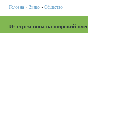
Головна
»
Видео
»
Общество
Из стремнины на широкий плес