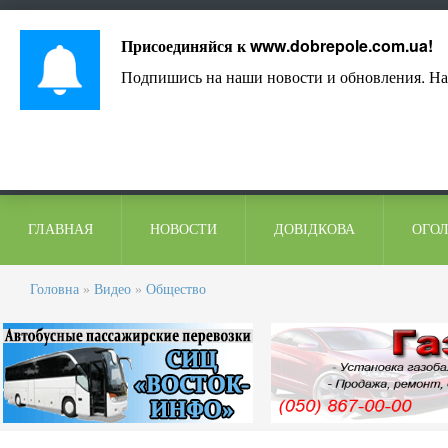
Лист адміністрації
Контакти
Коментарі
Присоединяйся к
www.dobrepole.com.ua
!
Подпишись на наши новости и обновления. На
ГЛАВНАЯ
НОВОСТИ
ДОВІДКОВА
ОГО
Головна
»
Видео
»
Общество