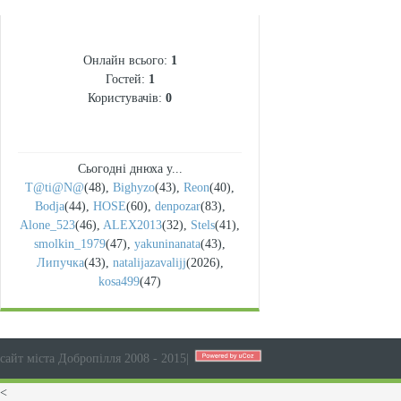
СТАТИСТИКА
Онлайн всього:
1
Гостей:
1
Користувачів:
0
Сьогодні днюха у...
T@ti@N@
(48)
,
Bighyzo
(43)
,
Reon
(40)
,
Bodja
(44)
,
HOSE
(60)
,
denpozar
(83)
,
Alone_523
(46)
,
ALEX2013
(32)
,
Stels
(41)
,
smolkin_1979
(47)
,
yakuninanata
(43)
,
Липучка
(43)
,
natalijazavalijj
(2026)
,
kosa499
(47)
сайт міста Добропілля 2008 - 2015
|
<