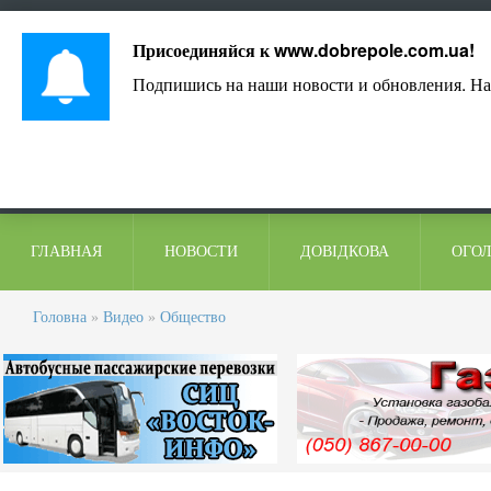
Лист адміністрації
Контакти
Коментарі
Присоединяйся к
www.dobrepole.com.ua
!
Подпишись на наши новости и обновления. На
ГЛАВНАЯ
НОВОСТИ
ДОВІДКОВА
ОГО
Головна
»
Видео
»
Общество