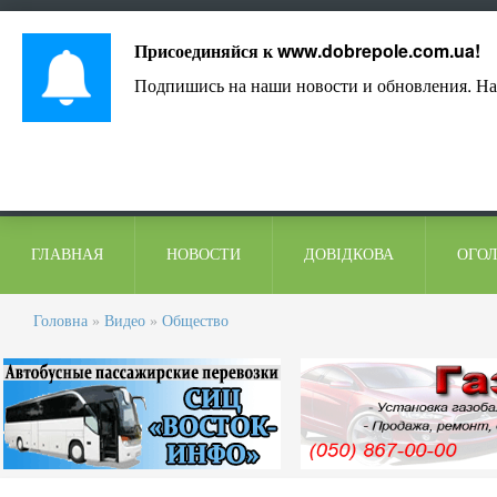
Лист адміністрації
Контакти
Коментарі
Присоединяйся к
www.dobrepole.com.ua
!
Подпишись на наши новости и обновления. На
ГЛАВНАЯ
НОВОСТИ
ДОВІДКОВА
ОГО
Головна
»
Видео
»
Общество