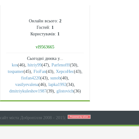
СТАТИСТИКА
Онлайн всього:
2
Гостей:
1
Користувачів:
1
vl9563665
Сьогодні днюха у...
kos
(46)
,
hitriy99
(47)
,
Parfenofff
(50)
,
tospamer
(45)
,
FioFan
(43)
,
XepcoHec
(43)
,
fiofan4220
(43)
,
sunob
(40)
,
vasilyevalena
(46)
,
lapka1992
(34)
,
dmitriykuleshov1987
(39)
,
glistovich
(36)
сайт міста Добропілля 2008 - 2015
|