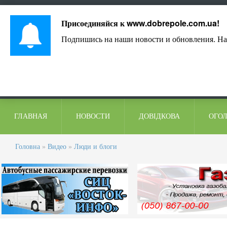
Лист адміністрації
Контакти
Коментарі
Присоединяйся к
www.dobrepole.com.ua
!
Подпишись на наши новости и обновления. На
ГЛАВНАЯ
НОВОСТИ
ДОВІДКОВА
ОГО
Головна
»
Видео
»
Люди и блоги