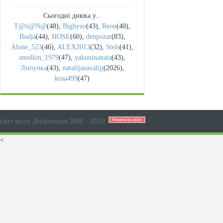
Сьогодні днюха у...
T@ti@N@
(48)
,
Bighyzo
(43)
,
Reon
(40)
,
Bodja
(44)
,
HOSE
(60)
,
denpozar
(83)
,
Alone_523
(46)
,
ALEX2013
(32)
,
Stels
(41)
,
smolkin_1979
(47)
,
yakuninanata
(43)
,
Липучка
(43)
,
natalijazavalijj
(2026)
,
kosa499
(47)
сайт міста Добропілля 2008 - 2015
|
<