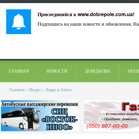
Лист адміністрації
Контакти
Коментарі
Присоединяйся к
www.dobrepole.com.ua
!
Подпишись на наши новости и обновления. На
ГЛАВНАЯ
НОВОСТИ
ДОВІДКОВА
ОГО
Головна
»
Видео
»
Люди и блоги