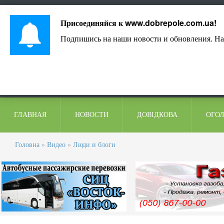
Лист адміністрації
Контакти
Коментарі
Присоединяйся к
www.dobrepole.com.ua
!
Подпишись на наши новости и обновления. На
ГЛАВНАЯ
НОВОСТИ
ДОВІДКОВА
ОГО
Головна
»
Видео
»
Люди и блоги