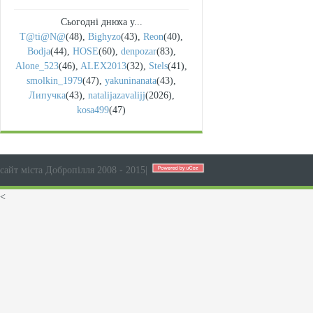
Сьогодні днюха у...
T@ti@N@
(48)
,
Bighyzo
(43)
,
Reon
(40)
,
Bodja
(44)
,
HOSE
(60)
,
denpozar
(83)
,
Alone_523
(46)
,
ALEX2013
(32)
,
Stels
(41)
,
smolkin_1979
(47)
,
yakuninanata
(43)
,
Липучка
(43)
,
natalijazavalijj
(2026)
,
kosa499
(47)
сайт міста Добропілля 2008 - 2015
|
<