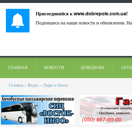
Лист адміністрації
Контакти
Коментарі
Присоединяйся к
www.dobrepole.com.ua
!
Подпишись на наши новости и обновления. На
ГЛАВНАЯ
НОВОСТИ
ДОВІДКОВА
ОГО
Головна
»
Видео
»
Люди и блоги