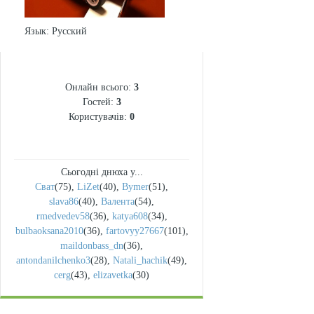
Язык
: Русский
СТАТИСТИКА
Онлайн всього:
3
Гостей:
3
Користувачів:
0
Сьогодні днюха у...
Сват
(75)
,
LiZet
(40)
,
Bymer
(51)
,
slava86
(40)
,
Валента
(54)
,
rmedvedev58
(36)
,
katya608
(34)
,
bulbaoksana2010
(36)
,
fartovyy27667
(101)
,
maildonbass_dn
(36)
,
antondanilchenko3
(28)
,
Natali_hachik
(49)
,
cerg
(43)
,
elizavetka
(30)