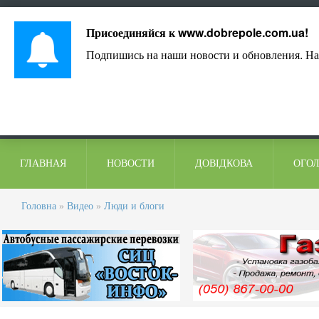
Лист адміністрації
Контакти
Коментарі
Присоединяйся к
www.dobrepole.com.ua
!
Подпишись на наши новости и обновления. На
ГЛАВНАЯ
НОВОСТИ
ДОВІДКОВА
ОГО
Головна
»
Видео
»
Люди и блоги