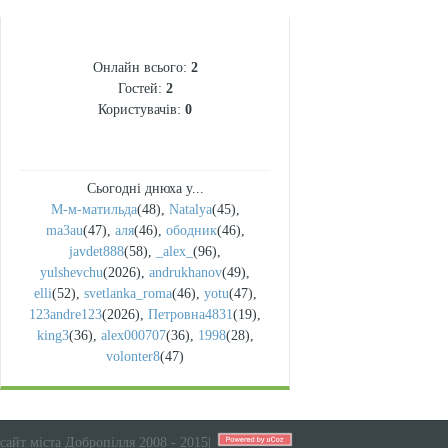
СТАТИСТИКА
Онлайн всього:
2
Гостей:
2
Користувачів:
0
Сьогодні днюха у...
М-м-матильда
(48)
,
Natalya
(45)
,
ma3au
(47)
,
аля
(46)
,
ободник
(46)
,
javdet888
(58)
,
_alex_
(96)
,
yulshevchu
(2026)
,
andrukhanov
(49)
,
elli
(52)
,
svetlanka_roma
(46)
,
yotu
(47)
,
123andre123
(2026)
,
Петровна4831
(19)
,
king3
(36)
,
alex000707
(36)
,
1998
(28)
,
volonter8
(47)
сайт міста Добропілля 2008 - 2015
|