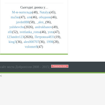
Сьогодні днюха у...
М-м-матильда
(48)
,
Natalya
(45)
,
ma3au
(47)
,
аля
(46)
,
ободник
(46)
,
javdet888
(58)
,
_alex_
(96)
,
yulshevchu
(2026)
,
andrukhanov
(49)
,
elli
(52)
,
svetlanka_roma
(46)
,
yotu
(47)
,
123andre123
(2026)
,
Петровна4831
(19)
,
king3
(36)
,
alex000707
(36)
,
1998
(28)
,
volonter8
(47)
сайт міста Добропілля 2008 - 2015
|
<