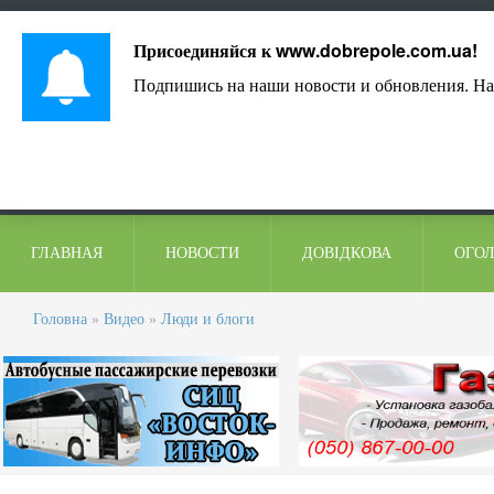
Лист адміністрації
Контакти
Коментарі
Присоединяйся к
www.dobrepole.com.ua
!
Подпишись на наши новости и обновления. На
ГЛАВНАЯ
НОВОСТИ
ДОВІДКОВА
ОГО
Головна
»
Видео
»
Люди и блоги