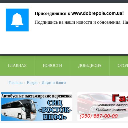
Лист адміністрації
Контакти
Коментарі
Присоединяйся к
www.dobrepole.com.ua
!
Подпишись на наши новости и обновления. На
ГЛАВНАЯ
НОВОСТИ
ДОВІДКОВА
ОГО
Головна
»
Видео
»
Люди и блоги