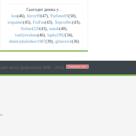
Сьогодні днюха у...
kos
(46)
,
hitriy99
(47)
,
Parfenofff
(50)
,
tospamer
(45)
,
FioFan
(43)
,
XepcoHec
(43)
,
fiofan4220
(43)
,
sunob
(40)
,
vasilyevalena
(46)
,
lapka1992
(34)
,
dmitriykuleshov1987
(39)
,
glistovich
(36)
сайт міста Добропілля 2008 - 2015
|
<