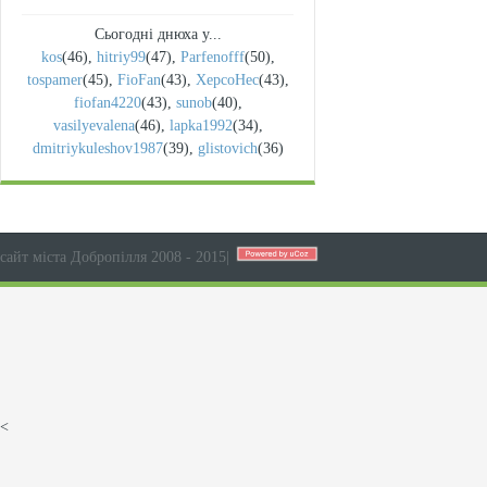
Сьогодні днюха у...
kos
(46)
,
hitriy99
(47)
,
Parfenofff
(50)
,
tospamer
(45)
,
FioFan
(43)
,
XepcoHec
(43)
,
fiofan4220
(43)
,
sunob
(40)
,
vasilyevalena
(46)
,
lapka1992
(34)
,
dmitriykuleshov1987
(39)
,
glistovich
(36)
сайт міста Добропілля 2008 - 2015
|
<