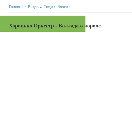
Головна
»
Видео
»
Люди и блоги
Хоронько Оркестр - Баллада о короле