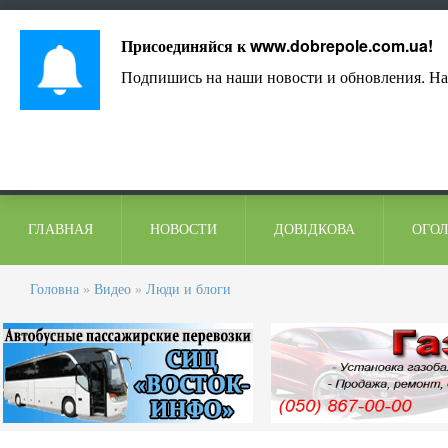
Лист адміністрації
Контакти
Коментарі
Присоединяйся к
www.dobrepole.com.ua
!
Подпишись на наши новости и обновления. На
ГЛАВНАЯ
НОВОСТИ
ДОВІДКОВА
ОГО
Головна
»
Видео
»
Люди и блоги