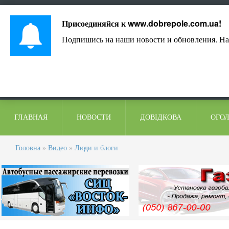
Лист адміністрації
Контакти
Коментарі
Присоединяйся к
www.dobrepole.com.ua
!
Подпишись на наши новости и обновления. На
ГЛАВНАЯ
НОВОСТИ
ДОВІДКОВА
ОГО
Головна
»
Видео
»
Люди и блоги