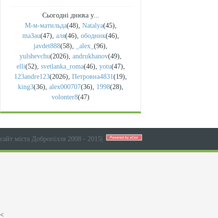
Сьогодні днюха у...
М-м-матильда
(48)
,
Natalya
(45)
,
ma3au
(47)
,
аля
(46)
,
ободник
(46)
,
javdet888
(58)
,
_alex_
(96)
,
yulshevchu
(2026)
,
andrukhanov
(49)
,
elli
(52)
,
svetlanka_roma
(46)
,
yotu
(47)
,
123andre123
(2026)
,
Петровна4831
(19)
,
king3
(36)
,
alex000707
(36)
,
1998
(28)
,
volonter8
(47)
сайт міста Добропілля 2008 - 2015
|
<