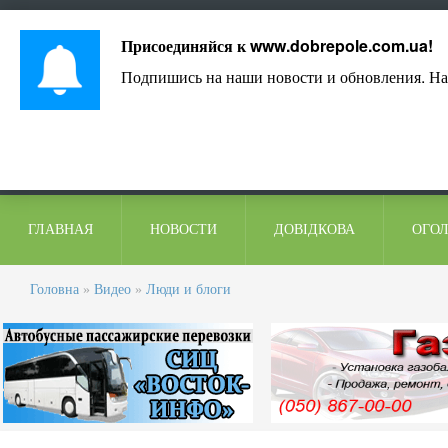
Лист адміністрації
Контакти
Коментарі
Присоединяйся к
www.dobrepole.com.ua
!
Подпишись на наши новости и обновления. На
ГЛАВНАЯ
НОВОСТИ
ДОВІДКОВА
ОГО
Головна
»
Видео
»
Люди и блоги