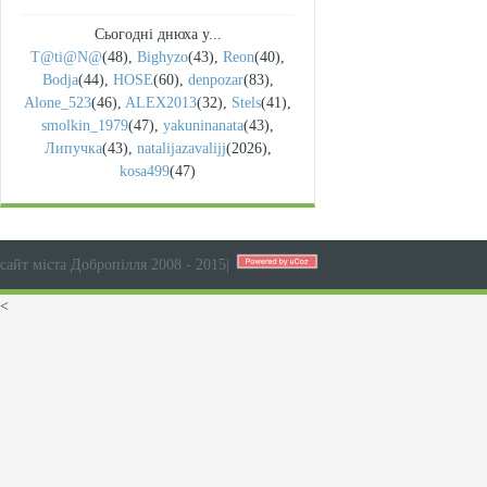
Сьогодні днюха у...
T@ti@N@
(48)
,
Bighyzo
(43)
,
Reon
(40)
,
Bodja
(44)
,
HOSE
(60)
,
denpozar
(83)
,
Alone_523
(46)
,
ALEX2013
(32)
,
Stels
(41)
,
smolkin_1979
(47)
,
yakuninanata
(43)
,
Липучка
(43)
,
natalijazavalijj
(2026)
,
kosa499
(47)
сайт міста Добропілля 2008 - 2015
|
<