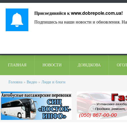
Лист адміністрації
Контакти
Коментарі
Присоединяйся к
www.dobrepole.com.ua
!
Подпишись на наши новости и обновления. На
ГЛАВНАЯ
НОВОСТИ
ДОВІДКОВА
ОГО
Головна
»
Видео
»
Люди и блоги