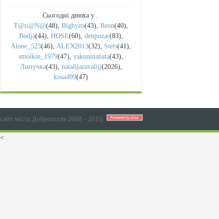
Сьогодні днюха у...
T@ti@N@
(48)
,
Bighyzo
(43)
,
Reon
(40)
,
Bodja
(44)
,
HOSE
(60)
,
denpozar
(83)
,
Alone_523
(46)
,
ALEX2013
(32)
,
Stels
(41)
,
smolkin_1979
(47)
,
yakuninanata
(43)
,
Липучка
(43)
,
natalijazavalijj
(2026)
,
kosa499
(47)
сайт міста Добропілля 2008 - 2015
|
<