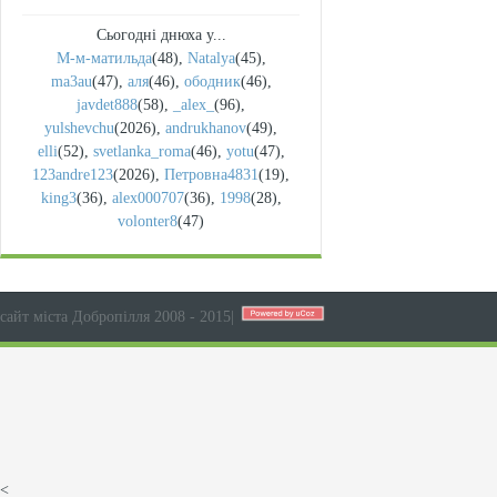
Сьогодні днюха у...
М-м-матильда
(48)
,
Natalya
(45)
,
ma3au
(47)
,
аля
(46)
,
ободник
(46)
,
javdet888
(58)
,
_alex_
(96)
,
yulshevchu
(2026)
,
andrukhanov
(49)
,
elli
(52)
,
svetlanka_roma
(46)
,
yotu
(47)
,
123andre123
(2026)
,
Петровна4831
(19)
,
king3
(36)
,
alex000707
(36)
,
1998
(28)
,
volonter8
(47)
сайт міста Добропілля 2008 - 2015
|
<