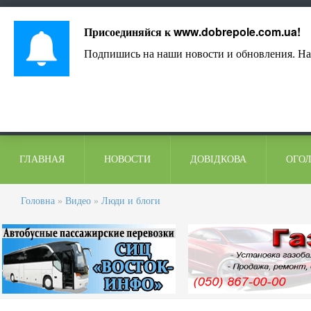
Лист адміністрації
Контакти
Коментарі
Присоединяйся к
www.dobrepole.com.ua
!
Подпишись на наши новости и обновления. На
ГЛАВНАЯ
НОВОСТИ
ДОВІДКОВА
ОГО
Головна
»
Видео
»
Люди и блоги