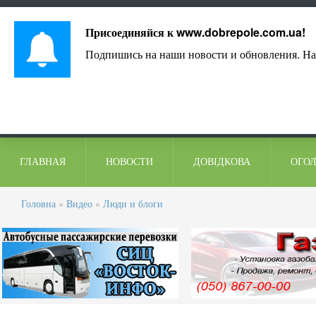
Лист адміністрації
Контакти
Коментарі
Присоединяйся к
www.dobrepole.com.ua
!
Подпишись на наши новости и обновления. На
ГЛАВНАЯ
НОВОСТИ
ДОВІДКОВА
ОГО
Головна
»
Видео
»
Люди и блоги