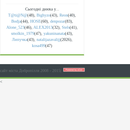
Сьогодні днюха у...
T@ti@N@
(48)
,
Bighyzo
(43)
,
Reon
(40)
,
Bodja
(44)
,
HOSE
(60)
,
denpozar
(83)
,
Alone_523
(46)
,
ALEX2013
(32)
,
Stels
(41)
,
smolkin_1979
(47)
,
yakuninanata
(43)
,
Липучка
(43)
,
natalijazavalijj
(2026)
,
kosa499
(47)
сайт міста Добропілля 2008 - 2015
|
<