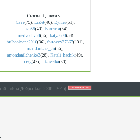
Сьогодні днюха у...
Сват
(75)
,
LiZet
(40)
,
Bymer
(51)
,
slava86
(40)
,
Валента
(54)
,
rmedvedev58
(36)
,
katya608
(34)
,
bulbaoksana2010
(36)
,
fartovyy27667
(101)
,
maildonbass_dn
(36)
,
antondanilchenko3
(28)
,
Natali_hachik
(49)
,
cerg
(43)
,
elizavetka
(30)
сайт міста Добропілля 2008 - 2015
|
<