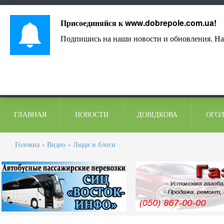
Лист адміністрації
Контакти
Коментарі
Присоединяйся к
www.dobrepole.com.ua
!
Подпишись на наши новости и обновления. На
ГЛАВНАЯ
НОВОСТИ
ДОВІДКОВА
ОГО
Головна
»
Видео
»
Люди и блоги