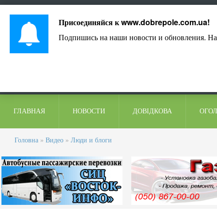
Лист адміністрації
Контакти
Коментарі
Присоединяйся к
www.dobrepole.com.ua
!
Подпишись на наши новости и обновления. На
ГЛАВНАЯ
НОВОСТИ
ДОВІДКОВА
ОГО
Головна
»
Видео
»
Люди и блоги