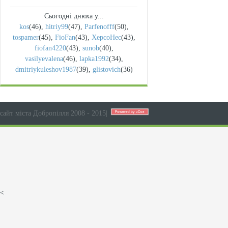
Сьогодні днюха у...
kos
(46)
,
hitriy99
(47)
,
Parfenofff
(50)
,
tospamer
(45)
,
FioFan
(43)
,
XepcoHec
(43)
,
fiofan4220
(43)
,
sunob
(40)
,
vasilyevalena
(46)
,
lapka1992
(34)
,
dmitriykuleshov1987
(39)
,
glistovich
(36)
сайт міста Добропілля 2008 - 2015
|
<