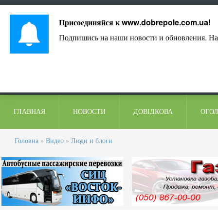
Лист адміністрації
Контакти
Коментарі
Присоединяйся к
www.dobrepole.com.ua
!
Подпишись на наши новости и обновления. На
ГЛАВНАЯ
НОВОСТИ
ДОВІДКОВА
ОГО
Головна
»
Видео
»
Люди и блоги