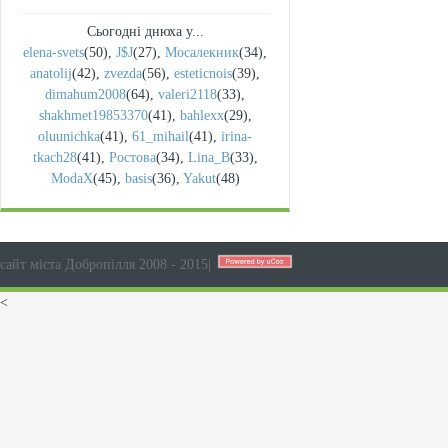
Сьогодні днюха у...
elena-svets
(50)
,
J$J
(27)
,
Мосалекник
(34)
,
anatolij
(42)
,
zvezda
(56)
,
esteticnois
(39)
,
dimahum2008
(64)
,
valeri2118
(33)
,
shakhmet19853370
(41)
,
bahlexx
(29)
,
oluunichka
(41)
,
61_mihail
(41)
,
irina-
tkach28
(41)
,
Ростова
(34)
,
Lina_B
(33)
,
ModaX
(45)
,
basis
(36)
,
Yakut
(48)
сайт міста Добропілля 2008 - 2015
|
<